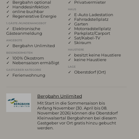
✓ Bergbahn optional
✓ Privatvermieter
✓ Handdesinfektion
HAUS
✓ online buchbar
✓ E-Auto Ladestation
✓ Regenerative Energie
✓ Fahrradstellplatz
✓ Garten
1. GÄSTE-/KUNDENANGEBOT
✓ Elektronische
✓ Motorradstellplatz
Gästeanmeldung
✓ Parkplatz/Carport
✓ Sat/Kabel-TV
ANGEBOTE
✓ Skiraum
✓ Bergbahn Unlimited
HAUSTIERE
BESONDERHEITEN
✓ besitzt keine Haustiere
✓ 100% Ökostrom
✓ keine Haustiere
✓ Nebensaison ermäßigt
LAGE
GASTGEBER: KATEGORIE
✓ Oberstdorf (Ort)
✓ Ferienwohnung
Bergbahn Unlimited
Mit Start in die Sommersaison bis
Anfang November (30. April bis 08.
November 2026) können die Oberstdorf
Kleinwalsertal Bergbahnen bei diesem
Gastgeber vor Ort gratis hinzu gebucht
werden.