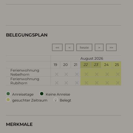
BELEGUNGSPLAN
<<
<
heute
>
>>
August 2026
19
20
21
22
23
24
25
26
Ferienwohnung
Nebelhorn
Ferienwohnung
Rubihorn
Anreisetage
Keine Anreise
gesuchter Zeitraum
×
Belegt
MERKMALE