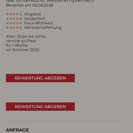
Bewertet am 06.08.2026
✭✭✭✭✭
Angebot
✭✭✭✭✭
Sauberkeit
✭✭✭✭✭
Freundlichkeit
✭✭✭✭✭
Weiterempfehlung
Alter: 35 bis 44 Jahre
verreist als Paar
für 1 Woche
im Sommer 2026
BEWERTUNG ABGEBEN
BEWERTUNG ABGEBEN
ANFRAGE