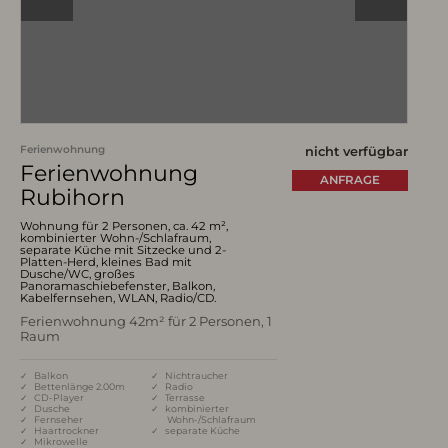
Ferienwohnung
nicht verfügbar
Ferienwohnung
ANFRAGE
Rubihorn
Wohnung für 2 Personen, ca. 42 m²,
kombinierter Wohn-/Schlafraum,
separate Küche mit Sitzecke und 2-
Platten-Herd, kleines Bad mit
Dusche/WC, großes
Panoramaschiebefenster, Balkon,
Kabelfernsehen, WLAN, Radio/CD.
Ferienwohnung 42m² für 2 Personen, 1
Raum
✓ Balkon
✓ Nichtraucher
✓ Bettenlänge 2.00m
✓ Radio
✓ CD-Player
✓ Terrasse
✓ Dusche
✓ kombinierter
✓ Fernseher
Wohn-/Schlafraum
✓ Haartrockner
✓ separate Küche
✓ Mikrowelle