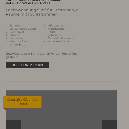
Kabel-TV, WLAN, Radio/CD.
Ferienwohnung 51m² für 2 Personen, 2
Räume mit 1 Schlafzimmer
✓ Balkon
✓ Mikrowelle
✓ Bettenlänge 2.00m
✓ Nichtraucher
✓ CD-Player
✓ Radio
✓ Dusche
✓ getrennter
✓ Fernseher
Wohn-/Schlafraum
✓ Haartrockner
✓ separate Küche
✓ Kinderbett
Bettwäsche und Handtücher werden kostenlos 
gestellt.
BELEGUNGSPLAN
Geprüfte Qualität
F ✷✷✷