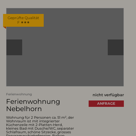
Geprüfte Qualität
F ✷✷✷
Ferienwohnung
nicht verfügbar
Ferienwohnung
ANFRAGE
Nebelhorn
Wohnung für 2 Personen ca. 51 m², der
Wohnraum ist mit integrierter
Küchenzeile mit 2-Platten-Herd,
kleines Bad mit Dusche/WC, separater
Schlafraum, schöne Sitzecke, grosses
Panoramaschiebefenster, Balkon,