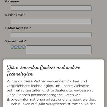
Vorname
Nachname *
E-Mail Adresse *
Spamschutz*
Wir verwenden Cookies und andere
Technologien.
* Pflichtfelder
Wir und unsere Partner verwenden Cookies und
Datenschutz
vergleichbare Technologien, um unsere Webseite
Mit dem Absenden des Formulars habe ich die
optimal zu gestalten und fortlaufend zu verbessern.
Datenschutzerklärung
zur Kenntnis genommen.
Dabei können personenbezogene Daten wie
RmziFebdeEMavEWdANs
Browserinformationen erfasst und analysiert werden.
Durch Klicken auf „Alle akzeptieren“ stimmen Sie der